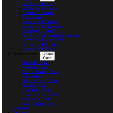
Accidentes de Auto
Accidentes de Camion
Lesiones Personales
Muerte Injusta
Accidentes de Trabajo
Accidentes de Motocicleta
Resbalones y Caídas
Accidentes por Conductor Borracho
Accidentes de Uber y Lyft
Accidentes de Bicicleta
Accidentes de Peatón
Áreas de servicio
Expand
Close
Oak Cliff, Dallas
Mesquite, Texas
Farmers Branch, Texas
West Dallas
Bachman Lake, Dallas
Garland, Texas
East Dallas, Texas
Pleasant Grove, Dallas
Casa View, Dallas
Balch Springs, Texas
Resultados
Testimonios