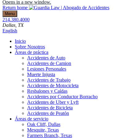
Opens in a new window.
Return home
Menu
214.380.4000
Dallas
, TX
English
Inicio
Sobre Nosotros
Áreas de práctica
Accidentes de Auto
Accidentes de Camion
Lesiones Personales
Muerte Injusta
Accidentes de Trabajo
Accidentes de Motocicleta
Resbalones y Caídas
Accidentes por Conductor Borracho
Accidentes de Uber y Lyft
Accidentes de Bicicleta
Accidentes de Peatón
Áreas de servicio
Oak Cliff, Dallas
Mesquite, Texas
Farmers Branch, Texas