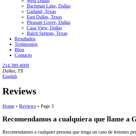
West Dallas
Bachman Lake, Dallas
Garland, Texas
East Dallas, Texas
Pleasant Grove, Dallas
Casa View, Dallas
Balch Springs, Texas
Resultados
Testimonios
Blog
Contacto
214.380.4000
Dallas
, TX
English
Archivos:
Reviews
Home
»
Reviews
»
Page 3
Recomendamos a cualquiera que llame a 
Recomendamos a cualquier persona que tenga un caso de lesiones pe