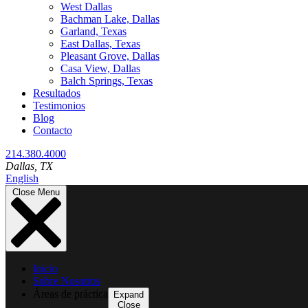
West Dallas
Bachman Lake, Dallas
Garland, Texas
East Dallas, Texas
Pleasant Grove, Dallas
Casa View, Dallas
Balch Springs, Texas
Resultados
Testimonios
Blog
Contacto
214.380.4000
Dallas
, TX
English
Close Menu
Inicio
Sobre Nosotros
Áreas de práctica
Expand
Close