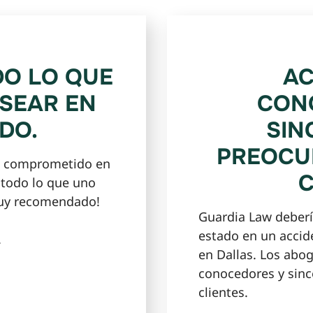
O LO QUE
AC
SEAR EN
CON
DO.
SIN
PREOCU
e comprometido en
C
 todo lo que uno
Muy recomendado!
Guardia Law deberí
estado en un accid
.
en Dallas. Los abo
conocedores y sin
clientes.