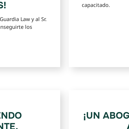
S!
capacitado.
uardia Law y al Sr.
nseguirte los
ENDO
¡UN ABOG
NTE.