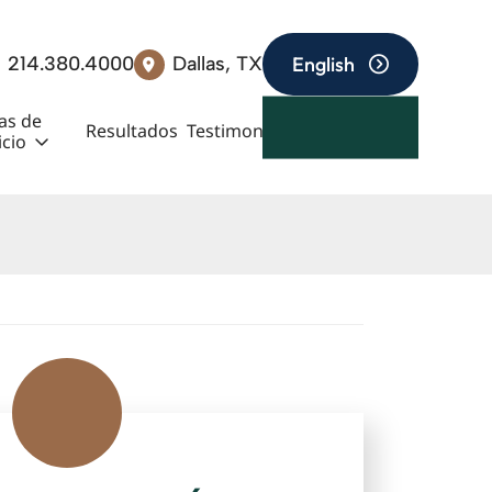
214.380.4000
Dallas
, TX
English
as de
Resultados
Testimonios
Blog
Contacto
icio