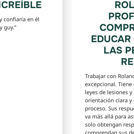
CREÍBLE
ROL
PRO
 confiaría en él
COMPR
y guy.”
EDUCAR 
LAS P
RE
Trabajar con Rolan
excepcional. Tiene
leyes de lesiones 
orientación clara y
proceso. Sus respu
va más allá para a
solo obtengan resp
comprendan sus de