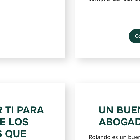
C
 TI PARA
UN BUE
E LOS
ABOGAD
S QUE
Rolando es un bue