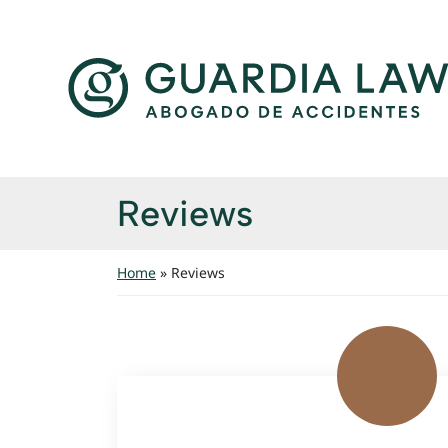
Skip to content
Return home
Archivos:
Reviews
Home
»
Reviews