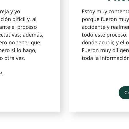
reja y yo
Estoy muy contento
ón difícil y, al
porque fueron muy
ante el proceso
accidente y realm
ctativas; además,
todo este proceso.
ero no tener que
dónde acudir, y el
ero si lo hago,
Fueron muy diligen
o otra vez.
toda la informació
P.
C