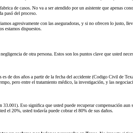
abrica de casos. No va a ser atendido por un asistente que apenas co
da pasó del proceso.
mos agresivamente con las aseguradoras, y si no ofrecen lo justo, llev
ros estamos dispuestos.
 negligencia de otra persona. Estos son los puntos clave que usted neces
 es de dos años a partir de la fecha del accidente (Codigo Civil de Tex
o, pero entre el tratamiento médico, la investigación, y las negociaci
n 33.001). Eso significa que usted puede recuperar compensación aun si
sted el 20%, usted todavía puede cobrar el 80% de sus daños.