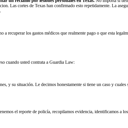
entar un reclamo por lesiones personales en Texas.
No importa si tien
racion. Las cortes de Texas han confirmado esto repetidamente. La asegu
.
ho a recuperar los gastos médicos que realmente pago o que esta legalm
ceso cuando usted contrata a Guardia Law:
nes, y su situación. Le decimos honestamente si tiene un caso y cuales s
emos el reporte de policía, recopilamos evidencia, identificamos a lo