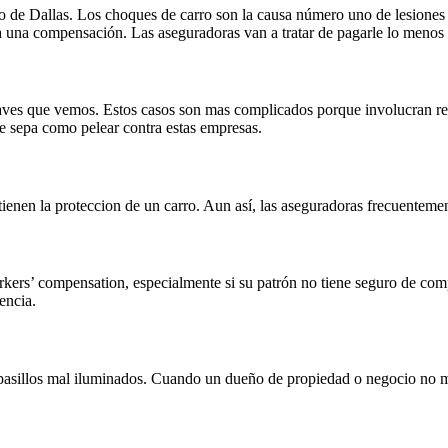
de Dallas. Los choques de carro son la causa número uno de lesiones per
 a una compensación. Las aseguradoras van a tratar de pagarle lo menos
aves que vemos. Estos casos son mas complicados porque involucran reg
 sepa como pelear contra estas empresas.
ienen la proteccion de un carro. Aun así, las aseguradoras frecuentemen
orkers’ compensation, especialmente si su patrón no tiene seguro de co
gencia.
pasillos mal iluminados. Cuando un dueño de propiedad o negocio no man