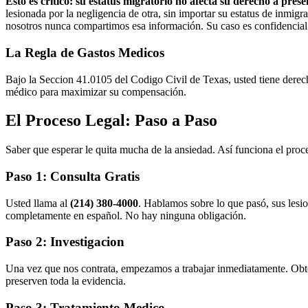
Esto es crítico: su estatus migratorio no afecta su derecho a pres
lesionada por la negligencia de otra, sin importar su estatus de inmig
nosotros nunca compartimos esa información. Su caso es confidencial
La Regla de Gastos Medicos
Bajo la Seccion 41.0105 del Codigo Civil de Texas, usted tiene derec
médico para maximizar su compensación.
El Proceso Legal: Paso a Paso
Saber que esperar le quita mucha de la ansiedad. Así funciona el pro
Paso 1: Consulta Gratis
Usted llama al
(214) 380-4000
. Hablamos sobre lo que pasó, sus lesio
completamente en español. No hay ninguna obligación.
Paso 2: Investigacion
Una vez que nos contrata, empezamos a trabajar inmediatamente. Obten
preserven toda la evidencia.
Paso 3: Tratamiento Medico