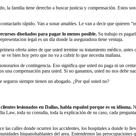
o, la familia tiene derecho a buscar justicia y compensación. Estos son
contactarlo rápido. Van a sonar amables. Le van a decir que quieren “re
 recursos diseñados para pagar lo menos posible.
Su trabajo es pagarl
epresentacion legal es un día donde la aseguradora tiene ventaja.
imera oferta antes de que usted termine su tratamiento médico, antes de
 se ve bien hoy pero que no va a cubrir lo que necesita mañana.
norarios de contingencia. Eso significa que usted no paga ni un centa
os una compensación para usted. Si no ganamos, usted no nos debe nada
e seguros siempre tienen un abogado. ¿Por qué usted no?
lientes lesionados en Dallas, habla español porque es su idioma.
No
 Law, toda su consulta, toda la explicación de su caso, cada pregunta 
e las calles donde ocurren los accidentes, los hospitales a donde lo ll
omunidades hispanohablantes del area. Entendemos las preocupaciones q