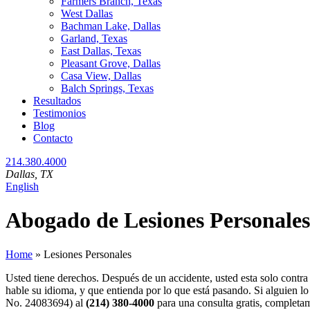
Farmers Branch, Texas
West Dallas
Bachman Lake, Dallas
Garland, Texas
East Dallas, Texas
Pleasant Grove, Dallas
Casa View, Dallas
Balch Springs, Texas
Resultados
Testimonios
Blog
Contacto
214.380.4000
Dallas
, TX
English
Abogado de Lesiones Personales 
Home
»
Lesiones Personales
Usted tiene derechos. Después de un accidente, usted esta solo contr
hable su idioma, y que entienda por lo que está pasando. Si alguien 
No. 24083694) al
(214) 380-4000
para una consulta gratis, completa