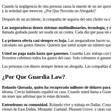
Cuando la negligencia de otra persona causa la muerte de un ser querid
y la seriedad que merecen. ¿Por Que Necesita un Abogado?
Después de un accidente, la compañia de seguros del otro chofer va a 
Las aseguradoras tienen sistemas multimillonarios, tecnología, y
llamada grabada puede ser usada en su contra. Cada día que pasa sin r
La primera oferta casi siempre es baja.
Las aseguradoras hacen su pr
calculado sus gastos futuros. Quieren que usted acepte un número que
Usted no paga nada hasta que ganemos.
Guardia Law trabaja con ho
Nosotros cubrimos todos los gastos del caso. Solo cobramos si ganam
Las personas con dinero siempre tienen un abogado. Las compañias d
¿Por Que Guardia Law?
Rolando Quesada, quien ha recuperado millones de dólares para c
idioma. Crecio hablando español en casa. Cuando usted llama a Guardia
sin tener que adivinar que le estan diciendo.
Entendemos su comunidad.
Rolando vive y trabaja en Dallas. Conoc
vienen de East Dallas, Mesquite, Garland, Pleasant Grove, y otras c