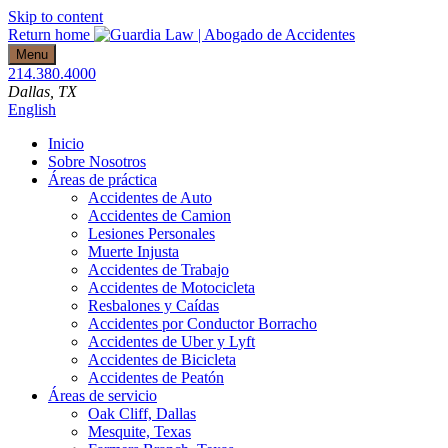
Skip to content
Return home
Menu
214.380.4000
Dallas
, TX
English
Inicio
Sobre Nosotros
Áreas de práctica
Accidentes de Auto
Accidentes de Camion
Lesiones Personales
Muerte Injusta
Accidentes de Trabajo
Accidentes de Motocicleta
Resbalones y Caídas
Accidentes por Conductor Borracho
Accidentes de Uber y Lyft
Accidentes de Bicicleta
Accidentes de Peatón
Áreas de servicio
Oak Cliff, Dallas
Mesquite, Texas