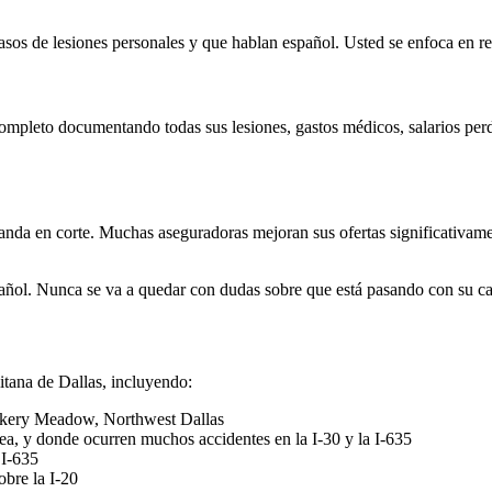
asos de lesiones personales y que hablan español. Usted se enfoca en 
pleto documentando todas sus lesiones, gastos médicos, salarios perd
anda en corte. Muchas aseguradoras mejoran sus ofertas significativamen
spañol. Nunca se va a quedar con dudas sobre que está pasando con su ca
itana de Dallas, incluyendo:
ickery Meadow, Northwest Dallas
ea, y donde ocurren muchos accidentes en la I-30 y la I-635
 I-635
obre la I-20