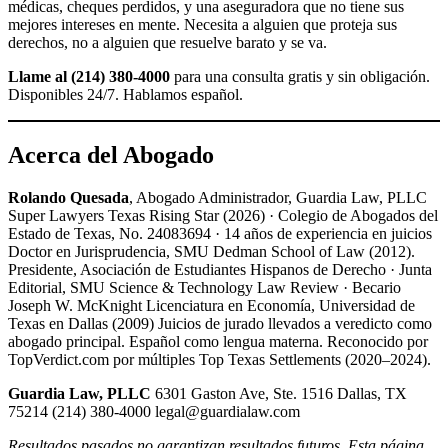
médicas, cheques perdidos, y una aseguradora que no tiene sus
mejores intereses en mente. Necesita a alguien que proteja sus
derechos, no a alguien que resuelve barato y se va.
Llame al (214) 380-4000
para una consulta gratis y sin obligación.
Disponibles 24/7. Hablamos español.
Acerca del Abogado
Rolando Quesada
, Abogado Administrador, Guardia Law, PLLC
Super Lawyers Texas Rising Star (2026) · Colegio de Abogados del
Estado de Texas, No. 24083694 · 14 años de experiencia en juicios
Doctor en Jurisprudencia, SMU Dedman School of Law (2012).
Presidente, Asociación de Estudiantes Hispanos de Derecho · Junta
Editorial, SMU Science & Technology Law Review · Becario
Joseph W. McKnight Licenciatura en Economía, Universidad de
Texas en Dallas (2009) Juicios de jurado llevados a veredicto como
abogado principal. Español como lengua materna. Reconocido por
TopVerdict.com por múltiples Top Texas Settlements (2020–2024).
Guardia Law, PLLC
6301 Gaston Ave, Ste. 1516 Dallas, TX
75214 (214) 380-4000 legal@guardialaw.com
Resultados pasados no garantizan resultados futuros. Esta página