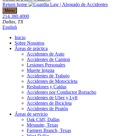
Return home
Menu
214.380.4000
Dallas
, TX
English
Inicio
Sobre Nosotros
Áreas de práctica
Accidentes de Auto
Accidentes de Camion
Lesiones Personales
Muerte Injusta
Accidentes de Trabajo
Accidentes de Motocicleta
Resbalones y Caídas
Accidentes por Conductor Borracho
Accidentes de Uber y Lyft
Accidentes de Bicicleta
Accidentes de Peatón
Áreas de servicio
Oak Cliff, Dallas
Mesquite, Texas
Farmers Branch, Texas
West Dallas