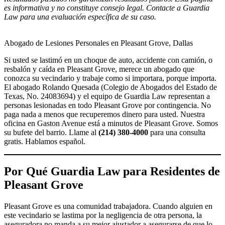
es informativa y no constituye consejo legal. Contacte a Guardia
Law para una evaluación específica de su caso.
Abogado de Lesiones Personales en Pleasant Grove, Dallas
Si usted se lastimó en un choque de auto, accidente con camión, o
resbalón y caída en Pleasant Grove, merece un abogado que
conozca su vecindario y trabaje como si importara, porque importa.
El abogado Rolando Quesada (Colegio de Abogados del Estado de
Texas, No. 24083694) y el equipo de Guardia Law representan a
personas lesionadas en todo Pleasant Grove por contingencia. No
paga nada a menos que recuperemos dinero para usted. Nuestra
oficina en Gaston Avenue está a minutos de Pleasant Grove. Somos
su bufete del barrio. Llame al
(214) 380-4000
para una consulta
gratis. Hablamos español.
Por Qué Guardia Law para Residentes de
Pleasant Grove
Pleasant Grove es una comunidad trabajadora. Cuando alguien en
este vecindario se lastima por la negligencia de otra persona, la
aseguradora no manda a su mejor ajustador a asegurarse de que lo