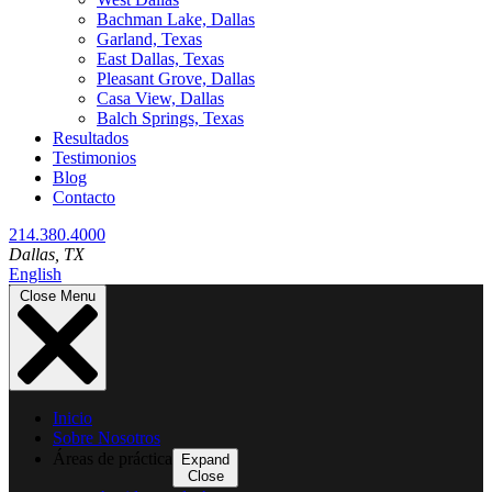
Bachman Lake, Dallas
Garland, Texas
East Dallas, Texas
Pleasant Grove, Dallas
Casa View, Dallas
Balch Springs, Texas
Resultados
Testimonios
Blog
Contacto
214.380.4000
Dallas
, TX
English
Close Menu
Inicio
Sobre Nosotros
Áreas de práctica
Expand
Close