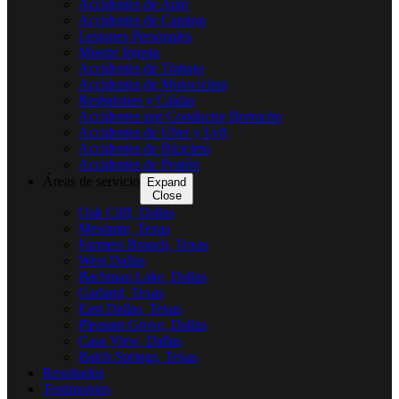
Accidentes de Auto
Accidentes de Camion
Lesiones Personales
Muerte Injusta
Accidentes de Trabajo
Accidentes de Motocicleta
Resbalones y Caídas
Accidentes por Conductor Borracho
Accidentes de Uber y Lyft
Accidentes de Bicicleta
Accidentes de Peatón
Áreas de servicio
Expand
Close
Oak Cliff, Dallas
Mesquite, Texas
Farmers Branch, Texas
West Dallas
Bachman Lake, Dallas
Garland, Texas
East Dallas, Texas
Pleasant Grove, Dallas
Casa View, Dallas
Balch Springs, Texas
Resultados
Testimonios