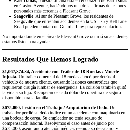
East Dallas
, Nuestra oficina está en el corazón de East Dallas
en Gaston Avenue, haciéndonos una de las firmas de lesiones
personales más cercanas a Pleasant Grove.
Seagoville
, Al sur de Pleasant Grove, los residentes de
Seagoville que enfrentan accidentes en la US-175 y Belt Line
Road pueden contar con Guardia Law para representación.
No importa donde en el área de Pleasant Grove ocurrió su accidente,
estamos listos para ayudar.
Resultados Que Hemos Logrado
$1,067,874.84, Accidente con Trailer de 18 Ruedas / Muerte
Injusta.
Un trailer comercial de 18 ruedas chocó por detrás al
vehículo de nuestra cliente, causando lesiones catastróficas que
requirieron cirugía lumbar de emergencia. La colisión también quitó
la vida a su hijo. Recuperamos cada dólar de cobertura de seguro
disponible para la familia.
$675,000, Lesión en el Trabajo / Amputación de Dedo.
Un
trabajador perdió su dedo índice en un accidente con maquinaria en
una bodega de carga. Su empleador no tenía seguro de
compensación laboral. Resolvimos el caso antes de juicio por
$675,000, asegurando atención médica, reemplazo de salario, y