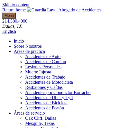
Skip to content
Return home
Menu
214.380.4000
Dallas
, TX
English
Inicio
Sobre Nosotros
Áreas de práctica
Accidentes de Auto
Accidentes de Camion
Lesiones Personales
Muerte Injusta
Accidentes de Trabajo
Accidentes de Motocicleta
Resbalones y Caídas
Accidentes por Conductor Borracho
Accidentes de Uber y Lyft
Accidentes de Bicicleta
Accidentes de Peatón
Áreas de servicio
Oak Cliff, Dallas
Mesquite, Texas