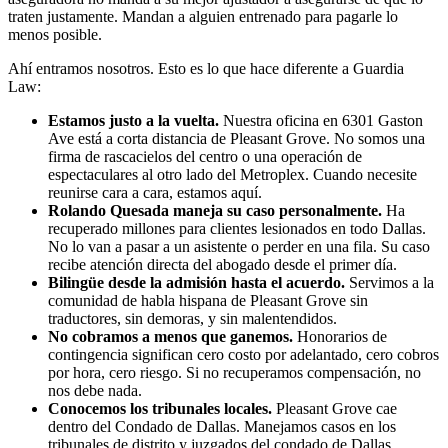
traten justamente. Mandan a alguien entrenado para pagarle lo
menos posible.
Ahí entramos nosotros. Esto es lo que hace diferente a Guardia
Law:
Estamos justo a la vuelta.
Nuestra oficina en 6301 Gaston
Ave está a corta distancia de Pleasant Grove. No somos una
firma de rascacielos del centro o una operación de
espectaculares al otro lado del Metroplex. Cuando necesite
reunirse cara a cara, estamos aquí.
Rolando Quesada maneja su caso personalmente.
Ha
recuperado millones para clientes lesionados en todo Dallas.
No lo van a pasar a un asistente o perder en una fila. Su caso
recibe atención directa del abogado desde el primer día.
Bilingüe desde la admisión hasta el acuerdo.
Servimos a la
comunidad de habla hispana de Pleasant Grove sin
traductores, sin demoras, y sin malentendidos.
No cobramos a menos que ganemos.
Honorarios de
contingencia significan cero costo por adelantado, cero cobros
por hora, cero riesgo. Si no recuperamos compensación, no
nos debe nada.
Conocemos los tribunales locales.
Pleasant Grove cae
dentro del Condado de Dallas. Manejamos casos en los
tribunales de distrito y juzgados del condado de Dallas