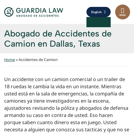
Skip to content
Return home
Inicio
English
MENU
Sobre Nosotros
Abogado de Accidentes de
Áreas de práctica
EXPAND
Camion en Dallas, Texas
Áreas de servicio
EXPAND
Home
»
Accidentes de Camion
Resultados
Un accidente con un camion comercial o un trailer de
Testimonios
18 ruedas le cambia la vida en un instante. Mientras
usted está en la sala de emergencias, la compañía de
Blog
camiones ya tiene investigadores en la escena,
ajustadores revisando la póliza y abogados de defensa
Contacto
armando su caso en contra de usted. Eso hacen
porque saben cuanto dinero esta en juego. Usted
necesita a alguien que conozca sus tacticas y que no se