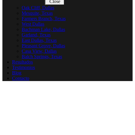
Close
Oak Cliff, Dallas
Mesquite, Texas
Farmers Branch, Texas
West Dallas
Bachman Lake, Dallas
Garland, Texas
East Dallas, Texas
Pleasant Grove, Dallas
Casa View, Dallas
Balch Springs, Texas
Resultados
Testimonios
Blog
Contacto