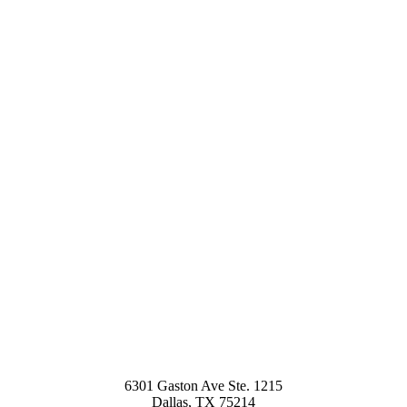
6301 Gaston Ave Ste. 1215
Dallas
,
TX
75214