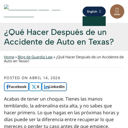
Skip to content
Return home
Inicio
English
MENU
Sobre Nosotros
¿Qué Hacer Después de un
Áreas de práctica
EXPAND
Accidente de Auto en Texas?
Áreas de servicio
EXPAND
Home
»
Blog de Guardia Law
»
¿Qué Hacer Después de un Accidente de
Auto en Texas?
Resultados
Testimonios
POSTED ON
ABRIL 14, 2026
Facebook
X
LinkedIn
Blog
Acabas de tener un choque. Tienes las manos
Contacto
temblando, la adrenalina esta alta, y no sabes que
hacer primero. Lo que hagas en las próximas horas y
días puede ser la diferencia entre recuperar lo que
mereces o perder tu caso antes de que empiece.